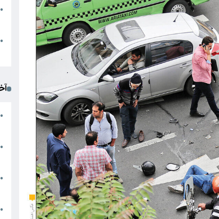
●
ا
م
●
ک
آخ
آ
●
د
ت
●
آ
●
ا
ک
●