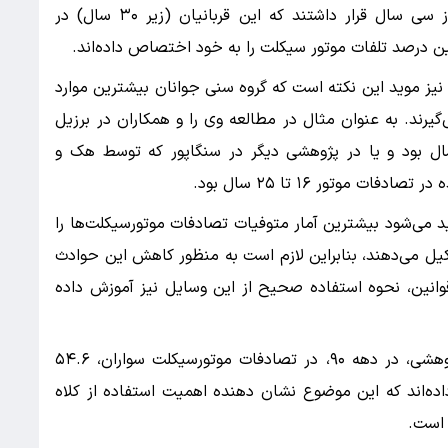
درصد (۲۲ هزار و ۷۹۷ نفر) در گروه سنی کمتر از سی سال قرار داشتند که این قربانیان (زیر ۳۰ سال) در
ترین درصد تلفات موتور سیکلت را به خود اختصاص داده‌اند.
نیز موید این نکته است که گروه سنی جوانان بیشترین موارد
گیرند. به عنوان مثال در مطالعه وی را و همکاران در برزیل
گین سنی موتورسواران حادثه دیده ۲۷.۷۸ سال بود و یا در پژوهشی دیگر در سنگاپور که توسط هک و
موتور ۱۶ تا ۲۵ سال بود.
د می‌شود بیشترین آمار متوفیات تصادفات موتورسیکلت‌ها را
یل می‌دهند، بنابراین لازم است به منظور کاهش این حوادث
 قوانین، نحوه استفاده صحیح از این وسایل نیز آموزش داده
نکته مهم دیگر آنکه بر اساس نتایج این مقاله پژوهشی، در دهه ۹۰، در تصادفات موتورسیکلت سواران، ۵۴.۶
ده‌اند که این موضوع نشان دهنده اهمیت استفاده از کلاه
 است.