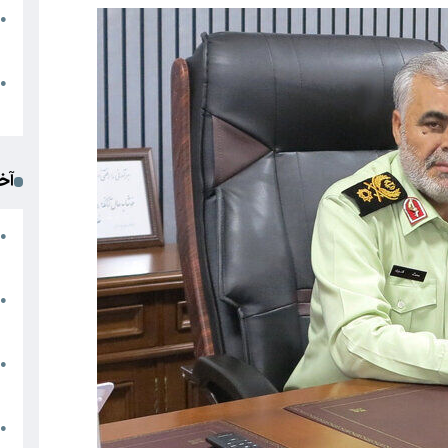
●
ا
م
●
ک
آخ
آ
●
د
ت
●
آ
●
ا
ک
●