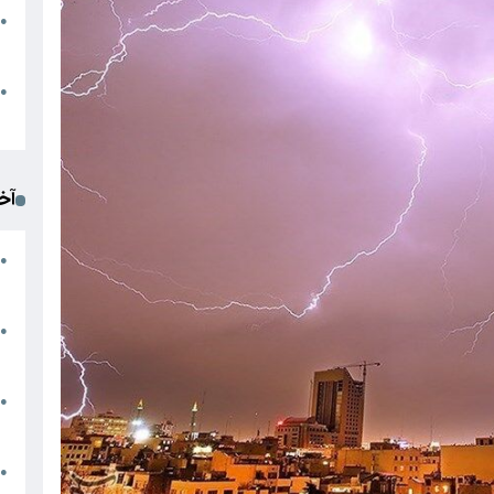
●
ا
م
●
ک
آخ
آ
●
د
ت
●
آ
●
ا
ک
●