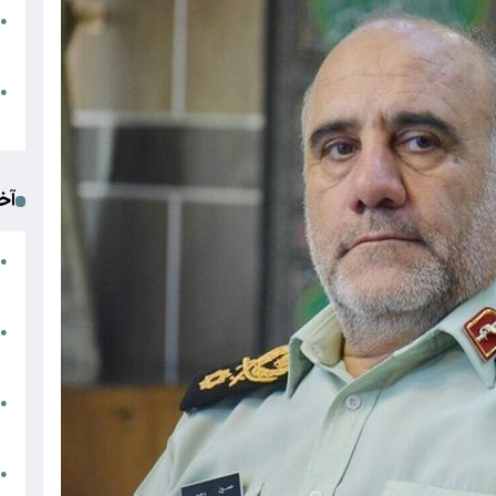
●
ا
م
●
ک
آخ
آ
●
د
ت
●
آ
●
ا
ک
●