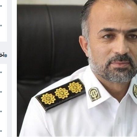
●
ا
م
●
ک
آخ
آ
●
د
ت
●
آ
●
ا
ک
●