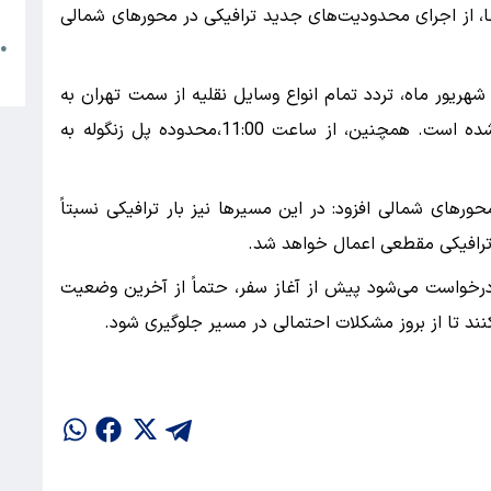
م
ا، از اجرای محدودیت‌های جدید ترافیکی در محورهای شمالی
●
ا
ی اعلام کرد: از ساعت 9:00صبح امروز، جمعه 21 شهریور ماه، تردد تمام انواع وسایل نقلیه از سمت تهران به
آزادراه تهران–شمال و محور کرج–چالوس ممنوع شده است. همچنین، از ساعت 11:00،محدوده پل زنگوله به
ورهای شمالی افزود: در این مسیرها نیز بار ترافیکی نسبتاً
ترافیکی مقطعی اعمال خواهد شد.
درخواست می‌شود پیش از آغاز سفر، حتماً از آخرین وضعیت
نند تا از بروز مشکلات احتمالی در مسیر جلوگیری شود.