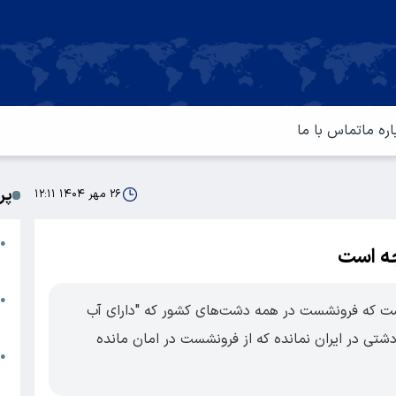
اره ما
تماس با ما
پر
۲۶ مهر ۱۴۰۴ ۱۲:۱۱
ا
●
جه است
م
ت
●
ت که فرونشست در همه دشت‌های کشور که "دارای آب
آ
شتی در ایران نمانده که از فرونشست در امان مانده
ا
●
س