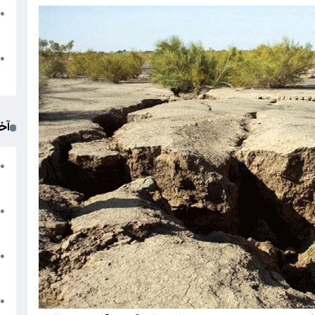
●
ا
م
●
ک
آخ
آ
●
د
ت
●
آ
●
ا
ک
●