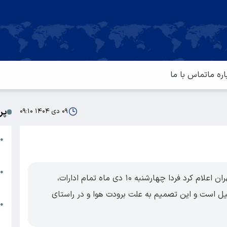
اره ما
تماس با ما
پر
۰۹ دی ۱۴۰۴ ۰۹:۱۰
ا
●
م
ت
●
کارگروه مدیریت مصرف بهینه انرژی استان تهران اعلام کرد فردا چهارشنبه ۱۰ دی ماه تمام ادارات،
آ
یل است و این تصمیم به علت برودت هوا و در راستای
ا
●
س