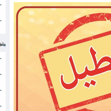
●
ا
م
●
ک
آخ
آ
●
د
ت
●
آ
●
ا
ک
●