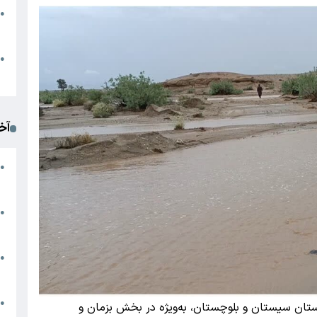
●
ا
م
●
ک
آخ
آ
●
د
ت
●
آ
●
ا
ک
●
ستان سیستان و بلوچستان، به‌ویژه در بخش بزمان و