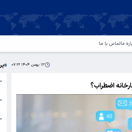
اره ما
تماس با ما
پر
۱۳ بهمن ۱۴۰۴ ۰۷:۲۲
ا
●
ارخانه اضطراب؟
م
ت
●
آ
ا
●
س