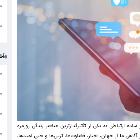
●
ا
م
●
ک
آخ
آ
●
د
ت
●
آ
●
ا
ساده ارتباطی به یکی از تأثیرگذارترین عناصر زندگی روزمره
ک
●
گاهی ما از جهان، اخبار، قضاوت‌ها، ترس‌ها و حتی امیدها،