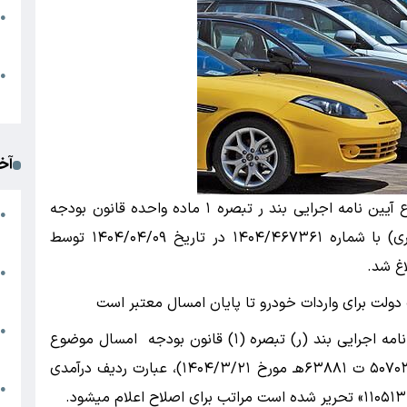
●
ا
م
●
ک
آخ
طبق بخشنامه گمرک جمهوری اسلامی ایران موضوع آیین نامه اجرایی بند ر تبصره ۱ ماده واحده قانون بودجه
آ
●
د
سال ۱۴۰۴ کل کشور (موضوع واردات خودرو سواری) با شماره ۱۴۰۴/۴۶۷۳۶۱ در تاریخ ۱۴۰۴/۰۴/۰۹ توسط
اغ شد.
ت
●
آ
ولت برای واردات خودرو تا پایان امسال معتبر است
●
طبق این بخشنامه نظر به اینکه در ماده (۷) آیین نامه اجرایی بند (ر) تبصره (۱) قانون بودجه امسال موضوع
ا
واردات خودرو سواری موضوع تصویب نامه شماره ۵۰۷۰۳ ت ۶۳۸۸۱هـ مورخ ۱۴۰۴/۳/۲۱)، عبارت ردیف درآمدی
ک
●