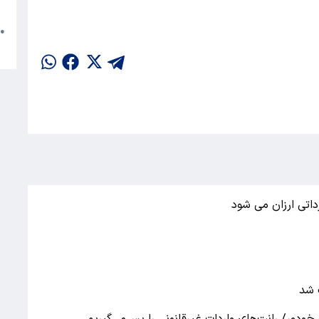
م
●
ا
ب شد