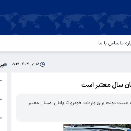
اره ما
تماس با ما
پر
۱۸ تیر ۱۴۰۴ ۰۹:۲۲
ا
●
یان سال معتبر است
م
ت
●
هییت دولت برای واردات خودرو تا پایان امسال معتبر
آ
ا
●
س