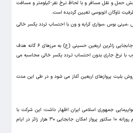
ش حمل و نقل مسافر و با لحاظ نـرخ نفر-کیلومتر و مسافت
 ظرفیت ناوگان اتوبوسی تعیین گردیده است.
اس ،مینی بوس ،سواری کرایه و ون با احتساب تردد یکسر خالی
خضری یاد آور شد:نرخ های ابلاغی صرفاً مربوط به جابجایی زائرین اربعین حسینی (ع) به مرزهای ۶ گانه هدف
ب با نرخ جاری بدون احتساب تـردد یکسر خالی محاسبه می
روش بلیت پروازهای اربعین آغاز می شود و در طی این مدت
پیمایی جمهوری اسلامی ایران اظهار داشت: این شرکت با
بهره‌گیری از شش فروند هواپیمای پهن‌پیکر و انجام روزانه ۱۰ سکتور پرواز امکان جابجایی ۳۰ هزار زائر در ایام