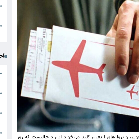
●
ا
م
●
ک
آخ
آ
●
د
ت
●
آ
●
ا
ک
●
بوس و پروازهای اربعین کلید می‌خورد این درحالیست که روز