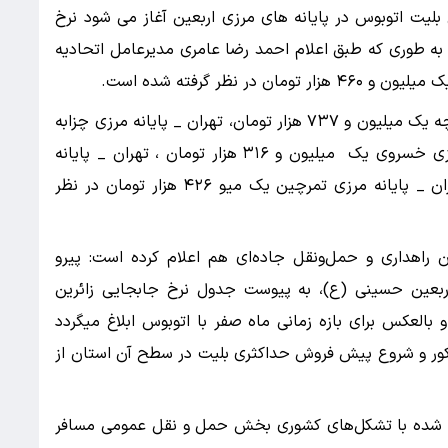
 بلیت اتوبوس در پایانه های مرزی اربعین آغاز می شود نرخ
ه طوری که‌ طبق اعلام احمد رضا عامری مدیرعامل اتحادیه
 نظر گرفته شده است.
وی ادامه داد: نرخ بلیت تهران _ پایانه مرزی شلمچه یک میلیون و ۷۳۷ هزار تومان، تهران _ پایانه مرزی چزابه
یک میلیون و ۷۰۰ هزار تومان، تهران _ پایانه مرزی خسروی یک میلیون و ۳۱۶ هزار تومان ، تهران _ پایانه
مرزی باشماق یک میلیون و ۲۲۵ هزار تومان، تهران _ پایانه مرزی تمرچین یک میو ۴۲۶ هزار تومان در نظر
هداری و حمل‌ونقل جاده‌ای هم اعلام کرده است: پیرو
بعین حسینی (ع)، به پیوست جدول نرخ جابجایی زائرین
زهای ۶ گانه هدف طرح و بالعکس برای بازه زمانی ماه صفر با اتوبوس ابلاغ میگردد
کور و شروع پیش فروش حداکثری بلیت در سطح آن استان از
جام شده با تشکل‌های کشوری بخش حمل و نقل عمومی مسافر