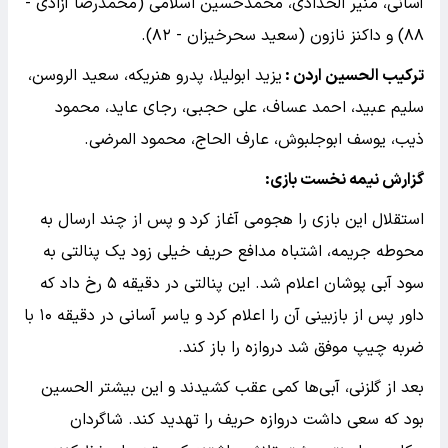
آسانی، منیر الحدادی، محمدحسین اسلامی (محمدرضا آزادی -
۸۸) و داکنز نازون (سعید سحرخیزان - ۸۲).
ترکیب الحسین اردن :
یزید ابولیلا، پدرو هنریکه، سعید الروسن،
سلیم عبید، احمد عساف، علی حجبی، رجای عاید، محمود
ذیب، یوسف ابوجلبوش، عارف الحاج، محمود المرضی.
گزارش نیمه نخست بازی:
استقلال این بازی را هجومی آغاز کرد و پس از چند ارسال به
محوطه جریمه، اشتباه مدافع حریف خیلی زود یک پنالتی به
سود آبی پوشان اعلام شد. این پنالتی در دقیقه ۵ رخ داد که
داور پس از بازبینی آن را اعلام کرد و یاسر آسانی در دقیقه ۱۰ با
ضربه چیپ موفق شد دروازه را باز کند.
بعد از گلزنی، آبی‌ها کمی عقب کشیدند و این بیشتر الحسین
بود که سعی داشت دروازه حریف را تهدید کند. شاگردان