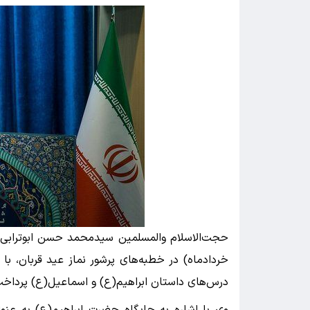
خردادماه) در خطبه‌های پرشور نماز عید قربان، با
درس‌های داستان ابراهیم(ع) و اسماعیل(ع) پردا
وی با اشاره به جایگاه حضرت ابراهیم(ع) به عنو