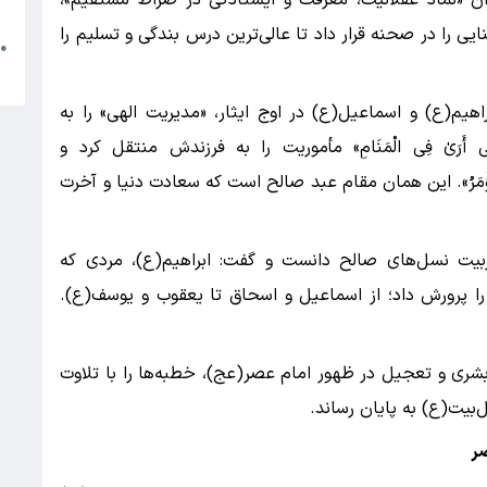
م
ایی را در صحنه قرار داد تا عالی‌ترین درس بندگی و تسلیم را
●
ا
هیم(ع) و اسماعیل(ع) در اوج ایثار، «مدیریت الهی» را به
 أَرَیٰ فِی الْمَنَامِ» مأموریت را به فرزندش منتقل کرد و
ا تُؤْمَرُ». این همان مقام عبد صالح است که سعادت دنیا و آخرت
د تربیت نسل‌های صالح دانست و گفت: ابراهیم(ع)، مردی که
ا را پرورش داد؛ از اسماعیل و اسحاق تا یعقوب و یوسف(ع).
شری و تعجیل در ظهور امام عصر(عج)، خطبه‌ها را با تلاوت
‌بیت(ع) به پایان رساند.
ضر