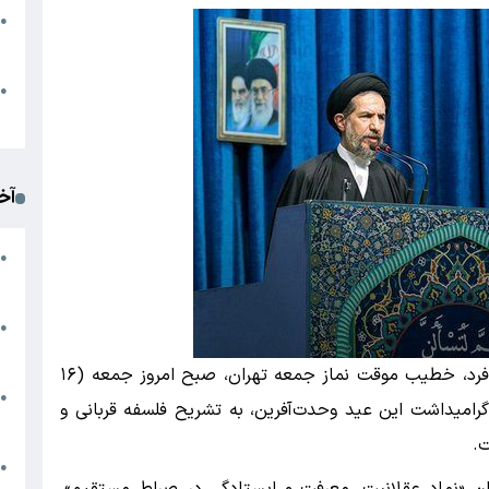
●
ا
م
●
ک
آخ
آ
●
د
ت
●
آ
حجت‌الاسلام والمسلمین سیدمحمد حسن ابوترابی‌فرد، خطیب موقت نماز جمعه تهران، صبح امروز جمعه (۱۶
●
 گرامیداشت این عید وحدت‌آفرین، به تشریح فلسفه قربانی و
ا
خت.
ک
●
ان «نماد عقلانیت، معرفت و ایستادگی در صراط مستقیم»،