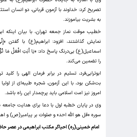
تصریح کرد: خداوند با آزمون قربانی، دو انسان استثن
به بشریت بیاموزند.
خطیب موقت نماز جمعه تهران، با بیان اینکه ابرا
نمایش گذاشتند، افزود: ابراهیم(ع) با گفتن «إِنِّی
اسماعیل(ع) بی‌درنگ پاسخ داد: «یَا أَبَتِ افْعَلْ مَ
را تضمین می‌کند.
ابوترابی‌فرد، تسلیم در برابر فرمان الهی را کلی
بت‌شکن بود، با این آزمون، شجره طیبه‌ای از اولی
امروز نیز امت اسلامی باید پرچمدار این راه باشد.
وی در پایان خطبه اول با دعا برای هدایت جامعه ب
سوره «قل هو الله احد» و صلوات بر پیامبر(ص) و اهل
امام خمینی(ره) احیاگر مکتب ابراهیمی در عصر حا