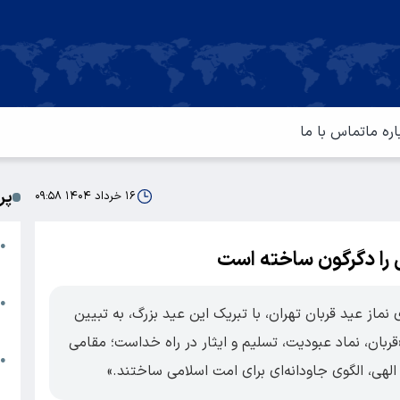
اره ما
تماس با ما
پر
۱۶ خرداد ۱۴۰۴ ۰۹:۵۸
ا
●
ی را دگرگون ساخته است
م
ت
●
ز عید قربان تهران، با تبریک این عید بزرگ، به تبیین
آ
«قربان، نماد عبودیت، تسلیم و ایثار در راه خداست؛ مقامی
ا
●
الهی، الگوی جاودانه‌ای برای امت اسلامی ساختند.»
س