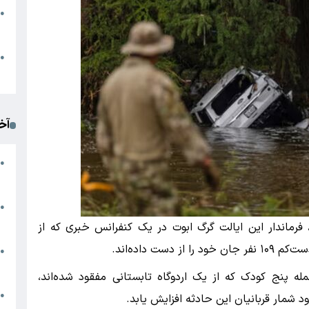
●
ا
م
●
ک
آخ
آ
●
د
ت
●
آ
 فرماندار این ایالت گرگ ابوت در یک کنفرانس خبری که از
ت داده‌اند.
●
ا
ت، همچنین حداقل ۱۶۱ نفر، از جمله پنج کودک که از یک اردوگاه تابستانی مفقود شده‌اند،
ک
●
د شمار قربانیان این حادثه افزایش یابد.