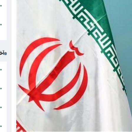
●
ا
م
●
ک
آخ
آ
●
د
ت
●
آ
●
ا
ک
●