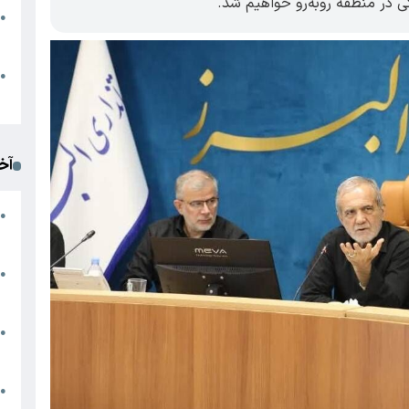
ی در منطقه رو‌به‌رو خواهیم شد.
●
ا
م
●
ک
آخ
آ
●
د
ت
●
آ
●
ا
ک
●