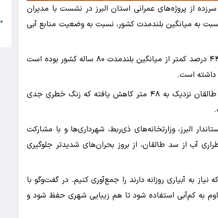
م
زده از پروژه‌های عمرانی استان البرز در نشست با مدیران
●
 نسبت به میانگین بلندمدت کشور، نسبت به وضعیت منابع آبی
ا
وی اظهار داشت: روند بارندگی امسال حدود ۴۰ تا ۴۴ درصد کمتر از میانگین بلندمدت ۸۰ ساله کشور بوده است
 داشته است.
وی تاکید کرد: به عنوان نمونه، سطح آب پشت سد طالقان نزدیک به ۴۸ متر کاهش یافته که زنگ خطری جدی
.
دار البرز، وزارتخانه‌های ذی‌ربط، شهرداری‌ها و با مشارکت
راری آب از سد طالقان، از بروز بحران‌های شدیدتر جلوگیری
از به آبیاری روزانه دارند را جمع‌آوری کنیم. در گفت‌و‌گو با
قاوم به کم‌آبی استفاده شود تا هم زیبایی شهری حفظ شود و