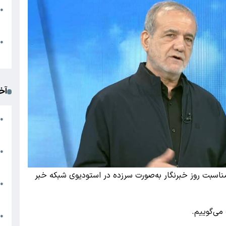
●
ا
م
●
ک
آخ
آ
●
د
ت
●
آ
اسبت روز خبرنگار به‌صورت سرزده در استودیوی شبکه خبر
●
ا
 می‌گوییم.
ک
●