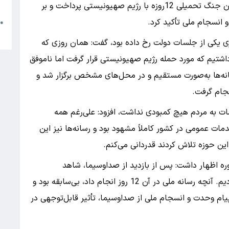
م
رئیس جمهور به تشریح روند مدیریت کشور در جریان جنگ تحمیلی 12روزه با رژیم صهیونیستی پرداخت و بر
 انسجام ملی تأکید کرد.
●
ا
اری یکی از جلسات دولت رخ داده بود، گفت: همان روزی که
اشتیم که مورد حمله رژیم صهیونیستی قرار گرفت اما ناموفق
مام وزارتخانه‌ها به‌صورت مستقیم و در محل‌های مشخص برگزار شد و
نجام گرفت.
مات به مردم هیچ کمبودی نداشت، افزود: علی‌رغم همه
ات عمومی در کشور کاملاً مشهود بود و رسانه‌ها نیز این
این حوزه تلاش کردند قدردانی می‌کنم.
وره اظهار داشت: پس از بازدید از صداوسیما، شاهد
ساماندهی سریع کارها و تداوم اطلاع‌رسانی دقیق بودیم. آنچه رسانه ملی در آن 12 روز انجام داد، بی‌سابقه بود و
م وحدت و انسجام ملی از صداوسیما، تأثیر قابل‌توجهی در