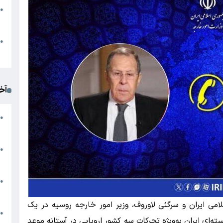
●
ا
م
●
ک
آخ
آ
●
د
ت
●
آ
●
ا
می ایران و سرگئی لاوروف، وزیر امور خارجه روسیه در یک
ک
●
‌ای ایران به‌ویژه تحرکات سه کشور اروپایی در آستانه موعد