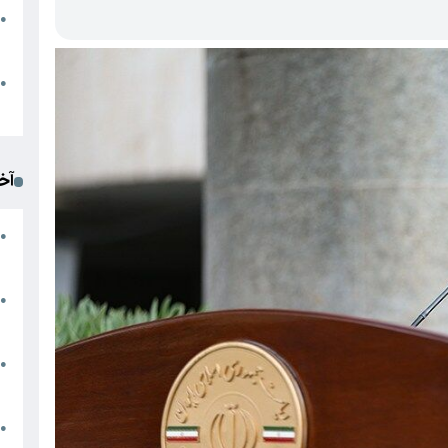
●
ا
م
●
ک
آخ
آ
●
د
ت
●
آ
●
ا
ک
●