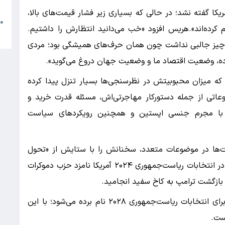
م
کا گفته نشد؛ در حالی که بسیاری زیر فشار قیمت‌های بالا،
●
کرده‌اند».هریس افزود «خب می‌دانید انتظارش را داشتیم.
ا
د و چیز جالبی نداشت چون همان حرف‌های همیشگی بود؛ مردی
داده، وضعیت اقتصاد ما و وضعیت جهان دروغ می‌گوید».
 که میزان محبوبیتش در نظرسنجی‌ها بسیار تنزل پیدا کرده
ضوعاتی از جمله دستورکار مهاجرتی‌اش، مسئله قدرت خرید و
تبط با مجرم جنسی اپستین و همچنین رویکردهای سیاست
ات‌ها در موضوعات متعدد، سخنانش را با ستایش از «تحول
آمریکا در دوران حضورش در قدرت» آغاز کرد.هریس در انتخابات ریاست‌جمهوری ۲۰۲۴ آمریکا نامزد حزب دموکرات
ه بازگشت ترامپ به کاخ سفید انجامید.
از هریس به‌عنوان یکی از گزینه‌های حزب دموکرات برای انتخابات ریاست‌جمهوری ۲۰۲۸ نام برده می‌شود؛ با این
ست.