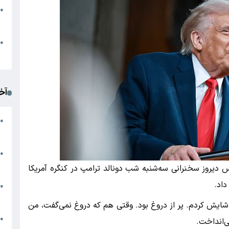
●
ا
م
●
ک
آخ
آ
●
د
ت
●
آ
 دیروز سخنرانی سه‌شنبه شب دونالد ترامپ در کنگره آمریکا
داد.
●
ا
شایش کردم. پر از دروغ بود. وقتی هم که دروغ نمی‌گفت، من
ک
●
ی‌انداخت.