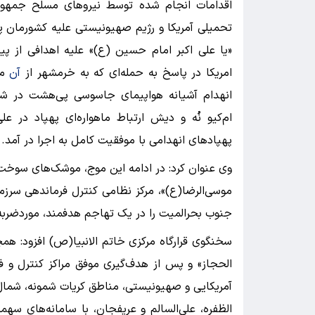
اقدامات انجام شده توسط نیروهای مسلح جمهور
«یا علی اکبر امام حسین (ع)» علیه اهدافی از 
امریکا در پاسخ به حمله‌ای که به خرمشهر از
آن
مر
انهدام آشیانه هواپیمای جاسوسی پی‌هشت در شی
ام‌کیو نُه و دیش ارتباط ماهواره‌ای پهپاد در عل
پهپادهای انهدامی با موفقیت کامل به اجرا در آمد.️
وی عنوان کرد: در ادامه این موج، موشک‌های سوخت 
موسی‌الرضا(ع)»، مرکز نظامی کنترل فرماندهی سرزم
جنوب بحرالمیت را در یک تهاجم هدفمند، موردضربه ق
سخنگوی قرارگاه مرکزی خاتم الانبیا(ص) افزود: همچ
الحجاز» و پس از هدف‌گیری موفق مراکز کنترل‌ و فر
آمریکایی و صهیونیستی، مناطق کریات شمونه، شمال، ج
الظفره، علی‌السالم و عریفجان، با سامانه‌های سهم