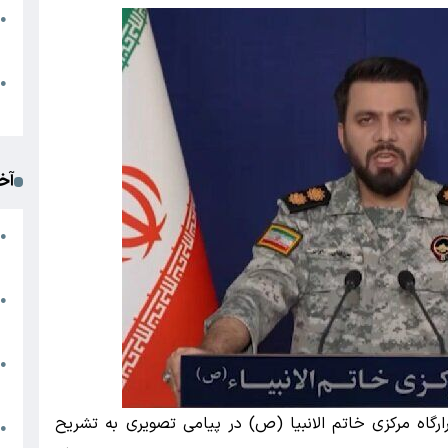
●
ا
م
●
ک
آخ
آ
●
د
ت
●
آ
●
ا
رگاه مرکزی خاتم الانبیا (ص) در پیامی تصویری به تشریح
ک
●