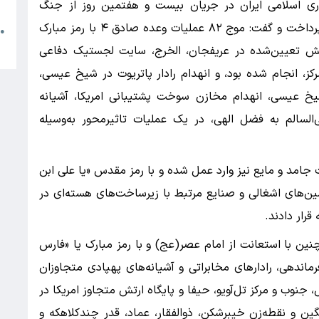
م
ی اسلامی ایران در جریان بیست و هفتمین روز از جنگ
تحمیلی آمریکا و رژیم صهیونیستی علیه کشورمان پرداخت و گفت: موج ۸۲ عملیات وعده صادق ۴ با رمز مبارک‌
●
ا
پیش تعیین‌شده در عریفجان، الخرج، سایت لجستیک دفاعی
کز، انجام شده بود، و انهدام رادار پاتریوت در شیخ عیسی،
خ عیسی، انهدام مخازن سوخت پشتیبانی امریکا، آشیانه
ی‌السالم به فضل الهی، در یک عملیات تاثیرمحور به‌وسیله
جامد و مایع نیز وارد عمل شده و با رمز مقدس «یا علی ابن
ین‌های اشغالی و صنایع مرتبط با زیرساخت‌های هسته‌ای در
رار دادند.
نین با استعانت از امام عصر(عج) و با رمز مبارک یا «فارس
ماندهی، رادارهای مخابراتی و آشیانه‌های پهپادی متجاوزان
نوب و مرکز تل‌آویو، حیفا و پایگاه ارتش متجاوز امریکا در
گین و نقطه‌زن خیبرشکن، ذوالفقار، عماد، قدر چندکلاهکه و