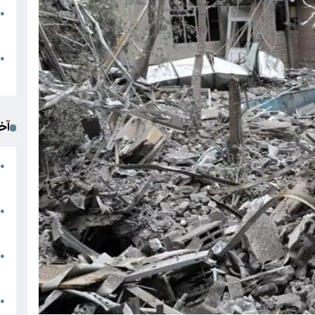
●
ا
م
●
ک
آخ
آ
●
د
ت
●
آ
●
ا
ک
●