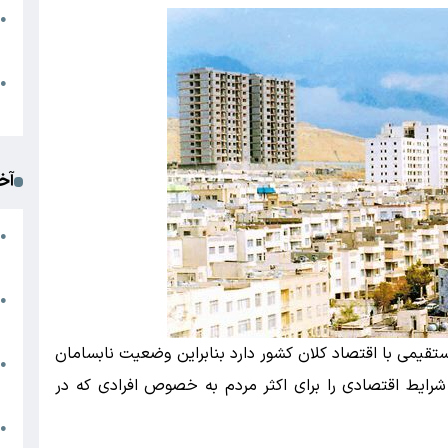
●
ا
م
●
ک
آخ
آ
●
د
ت
●
آ
یمی با اقتصاد کلان کشور دارد بنابراین وضعیت نابسامان
●
شرایط اقتصادی را برای اکثر مردم به خصوص افرادی که در
ا
ک
●