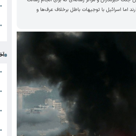
●
د اما اسرائیل با توجیهات باطل برخلاف عرف‌ها و
ا
م
●
ک
آخ
آ
●
د
ت
●
آ
●
ا
ک
●