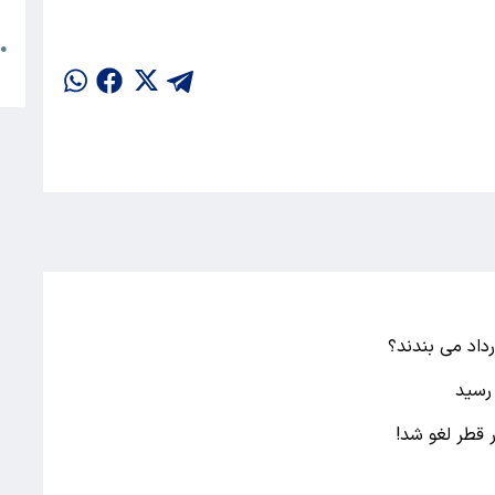
م
●
ا
داد می بندند؟
ر قطر لغو شد!