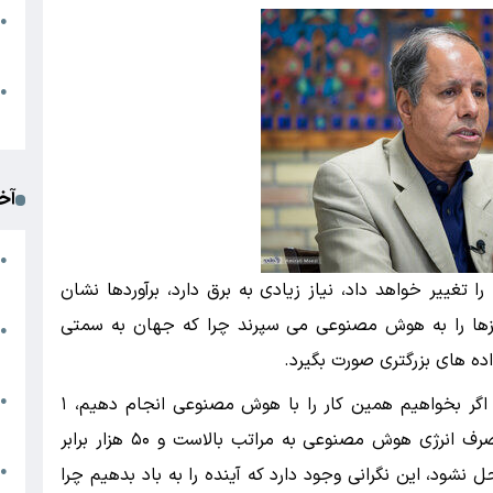
●
ا
م
●
ک
آخ
آ
●
د
غییر خواهد داد، نیاز زیادی به برق دارد، برآوردها نشان
لیل و آنالیزها را به هوش مصنوعی می سپرند چرا که جهان به سمتی
ت
●
آ
اده های بزرگتری صورت بگیرد.
مغز انسان حدود ۲۰ وات انرژی مصرف میکند اما اگر بخواهیم همین کار را با هوش مصنوعی انجام دهیم، ۱
●
ا
مگاوات انرژی صرف میشود؛ پس می بینیم که مصرف انرژی هوش مصنوعی به مراتب بالاست و ۵۰ هزار برابر
ک
نشود، این نگرانی وجود دارد که آینده را به باد بدهیم چرا
●