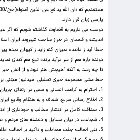
پارسی زبان قرار دارد.
دوست می داریم به قضاوت گذاشته شویم که اگر غیر ا
اندیشه و قلممان در طراز ساحت شهروند ایران اسلا
خطا آید ز داننده دبیران
گنه زاید ز کیهان دیده پیرا
دونده باره هم از سر درآید
برنده تیغ هم کندی نماید
تا چه رسد به آنکه "هیچش هنر نبود و از آنش خبر ن
خط مشی مجموعه خبری تحلیلی امیدنیوز مبتنی بر 
1. احترام به کرامت انسانی و سعی در ارتقای جریان گردش آزاد اخبار و اطلاعات
2. اطلاع رسانی سریع، شفاف و به هنگام وقایع ایران و جهان
3. صداقت کامل در انتشار مطالب و خودداری از انتشار مطالب غیرواقعی و یا آلوده به تحریف
4. شجاعت در بیان مسایل و دغدغه های مردم و نفی سکوت در برابر اقدامات غلط و مشکلات اقشار جامعه
5. نفی اصالت جذب مخاطب و تاکید بر اصالت اطلاع رسانی مفید
6. بهره گیری از رویکردهای علمی در بیان اخبار و تحلیل های منتشره