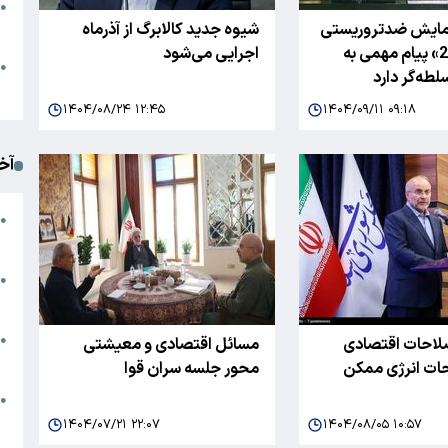
●
زمایش ضدتروریستی
شیوه جدید کالابرگ از آذرماه
ا
«سهند2025» پیام مهمی به
اجرایی می‌شود
م
●
طه‌گر دارد
ک
۱۴۰۴/۰۸/۲۴ ۱۲:۴۵
۱۴۰۴/۰۹/۱۱ ۰۹:۱۸
آخ
آ
●
د
ت
●
آ
●
صلاحات اقتصادی
مسائل اقتصادی و معیشتی
ا
ات انرژی ممکن
محور جلسه سران قوا
ک
●
م
۱۴۰۴/۰۷/۲۱ ۲۲:۰۷
۱۴۰۴/۰۸/۰۵ ۱۰:۵۷