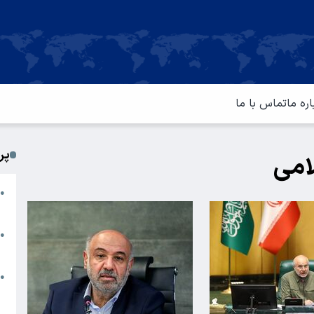
اره ما
تماس با ما
پر
امی
ا
●
م
ت
●
آ
ا
●
س