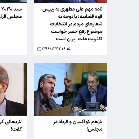
نامه مهم علی مطهری به رییس
س
قوه قضاییه: با توجه به
مجلس قرار
شعارهای مردم در انتخابات
موضوع رفع حصر خواست
اکثریت ملت ایران است
۱۳۹۶/۰۳/۱۲ ۰۹:۰۵
بازهم کواکبیان و فریاد در
لاریجانی ک
مجلس!
گفت!