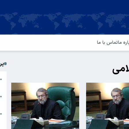
اره ما
تماس با ما
پر
امی
ا
●
م
ت
●
آ
ا
●
س