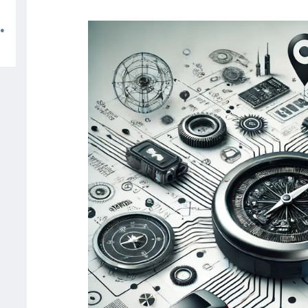
م
●
ا