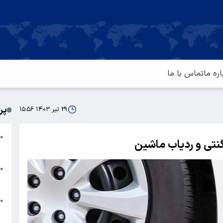
اره ما
تماس با ما
پر
۲۹ تیر ۱۴۰۳ ۱۵:۵۶
ا
●
نتی و ردیاب ماشین
م
ت
●
آ
ا
●
س