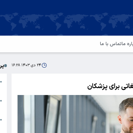
اره ما
تماس با ما
پر
۲۴ دی ۱۴۰۳ ۱۶:۲۸
ا
●
غاتی برای پزشکان
م
ت
●
آ
ا
●
س