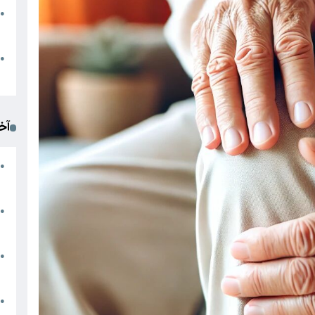
●
ا
م
●
ک
آخ
آ
●
د
ت
●
آ
●
ا
ک
●