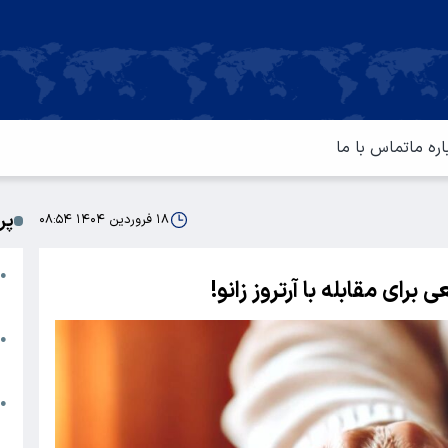
اره ما
تماس با ما
پر
۱۸ فروردین ۱۴۰۴ ۰۸:۵۴
ا
●
برای مقابله با آرتروز زانو!
م
ت
●
آ
ا
●
س