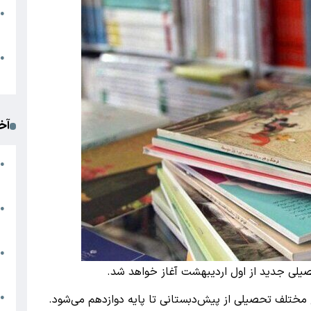
●
ا
م
●
ک
آخ
آ
●
د
ت
●
آ
●
ا
یلی جدید از اول اردیبهشت آغاز خواهد شد.
ک
ع مختلف تحصیلی از پیش‌دبستانی تا پایه دوازدهم می‌شود.
●