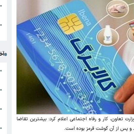
●
ا
م
●
ک
آخ
آ
●
د
ت
●
آ
●
ا
رت تعاون، کار و رفاه اجتماعی اعلام کرد: بیشترین تقاضا
ک
●