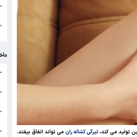
●
ا
م
●
ک
آخ
آ
●
د
ت
●
آ
●
ا
ک
ین تولید می کند،
تیرگی کشاله ران
می تواند اتفاق بیفتد.
●