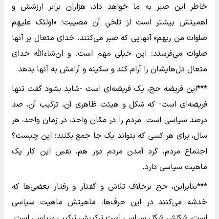
خاطر این صبر به ما خواهد داد، هزاران برابر ارزشش و
اهمیتش بیشتر است از تلخیِ آن مصیبت؛ «اولئک علیهم
صلوات من ربهم» آنهایی که صبر می‌کنند، خدای متعال بر آنها
صلوات می‌فرستد؛ این خیلی مهم است. و ان‌شاءالله خدای
متعال دل‌هایشان را آرام کند و سکینه و آرامش به آنها بدهد.
***این فریضه حج، یک فریضه‌ای است -شاید بشود گفت تنها
فریضه‌ای است- که شکل و هیئت ظاهری آن، ترکیب آن، صد
درصد سیاسی است. مردم را در مکان واحد، در زمان واحد، هر
سال، برای هر کسی که بتواند یک جا جمع بکنند؛ این چیست؟
اجتماع مردم، گرد آمدن مردم دور هم، نفسِ این کار یک
ماهیت سیاسی دارد.
***بنابراین، حج برخلاف تلاش و گفتار و رفتار بعضی‌ها که
خدشه می‌کنند در این حرف‌ها، ماهیتش ماهیت سیاسی
است، شکلش شکل سیاسی است ترکیبش ترکیب سیاسی است.