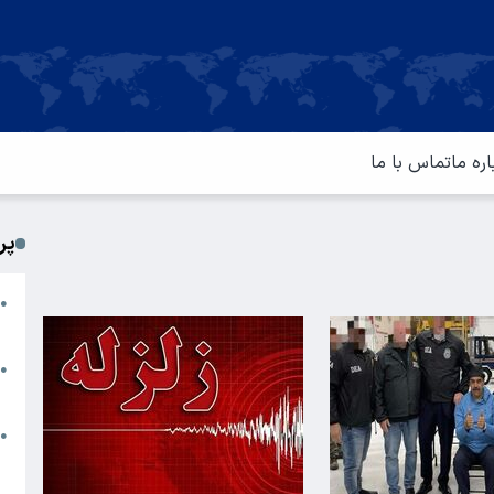
اره ما
تماس با ما
پر
ا
●
م
ت
●
آ
ا
●
س