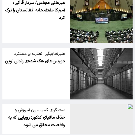
غیرعلنی مجلس/ سردار قاآنی:
آمریکا مفتضحانه افغانستان را ترک
کرد
علیرضابیگی: نظارت بر عملکرد
سازمان زندان ها همیشه با مقاومت
دوربین‌های هک شده‌ی زندان اوین
مواجه بوده است
سخنگوی کمیسیون آموزش و
تحقیقات مجلس خبر داد:
حذف مافیای کنکور؛ رویایی که به
واقعیت محقق می شود