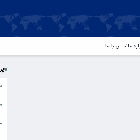
اره ما
تماس با ما
پر
ا
●
م
ت
●
آ
ا
●
س