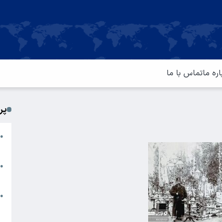
اره ما
تماس با ما
پر
ا
●
م
ت
●
آ
ا
●
س