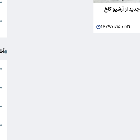
●
ید از آرشیو کاخ
ا
م
●
۱۴۰۴/۰۱/۱۵ ۰۳:۲۱
ک
آخ
آ
●
د
ت
●
آ
●
ا
ک
●
م