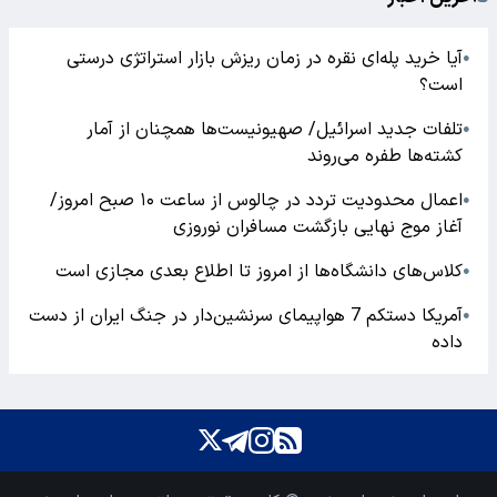
کشته‌ها طفره می‌روند
انتقاد از عدم شفافیت فروشگاه رفاه در واگذاری سهام
●
آمریکا دستکم 7 هواپیمای سرنشین‌دار در جنگ ایران از دست
●
داده
معضل زباله در شمال کشور؛ جنگل‌هایی که زیر کوه‌های
●
پسماند دفن می‌شوند
آخرین اخبار
آیا خرید پله‌ای نقره در زمان ریزش بازار استراتژی درستی
●
است؟
تلفات جدید اسرائیل/ صهیونیست‌ها همچنان از آمار
●
کشته‌ها طفره می‌روند
اعمال محدودیت تردد در چالوس از ساعت ۱۰ صبح امروز/
●