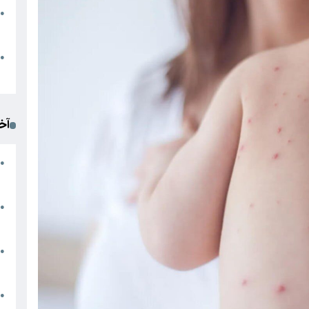
●
ا
م
●
ک
آخ
آ
●
د
ت
●
آ
●
ا
ک
●