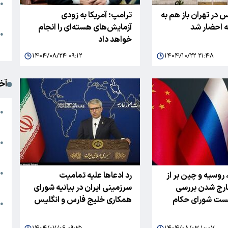
●
 در تهران باز هم به
ترامپ: آمریکا به زودی
ا
ه احضار شد
آزمایش‌های هسته‌ای را انجام
م
●
خواهد داد
ک
۱۴۰۴/۰۸/۲۴ ۰۹:۱۲
۱۴۰۴/۱۰/۲۲ ۲۱:۴۸
آخ
آ
●
د
ت
●
آ
●
 روسیه و چین بر از
رد ادعاها علیه تمامیت
ا
ارج شدن بررسی
سرزمینی ایران در بیانیه شورای
شست شورای حکام
همکاری خلیج فارس و انگلیس
ک
●
م