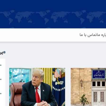
اره ما
تماس با ما
پر
ا
●
م
ت
●
آ
ا
●
س