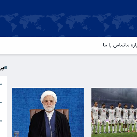
اره ما
تماس با ما
پر
ا
●
م
ت
●
آ
ا
●
س