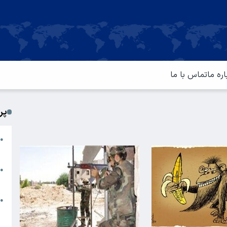
اره ما
تماس با ما
پر
ا
●
م
ت
●
آ
ا
●
س