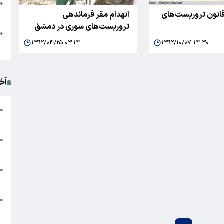
●
 قانون تروریست‌های
انهدام مقر فرماندهی
ا
تروریست‌های سوری در دمشق
م
●
۱۳۹۲/۰۴/۲۵ ۰۳:۱۴
۱۳۹۲/۱۰/۰۷ ۱۴:۳۰
ک
آخ
آ
●
د
ت
●
آ
●
ا
ک
●
م