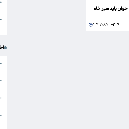
●
جوان باید سیر خام
ا
م
●
۱۳۹۲/۰۶/۰۱ ۰۲:۳۶
ک
آخ
آ
●
د
ت
●
آ
●
ا
ک
●
م