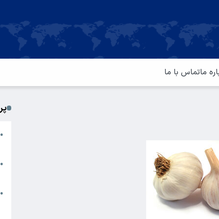
اره ما
تماس با ما
پر
ا
●
م
ت
●
آ
ا
●
س