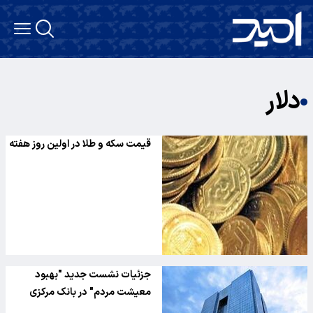
دلار
قیمت سکه و طلا در اولین روز هفته
جزئیات نشست جدید "بهبود
معیشت مردم" در بانک مرکزی