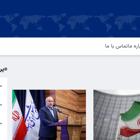
اره ما
تماس با ما
پر
ا
●
م
ت
●
آ
ا
●
س