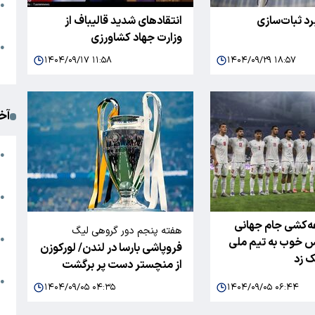
●
رد ثبات‌سازی
انتقادهای شدید قالیباف از
ا
وزارت جهاد کشاورزی
م
●
۱۴۰۴/۰۹/۱۷ ۱۱:۵۸
۱۴۰۴/۰۹/۲۹ ۱۸:۵۷
ک
آخ
آ
●
د
ت
●
آ
ه‌کشی جام جهانی
هفته پنجم دور گروهی لیگ
●
 شانس خوب به تیم ملی
فروپاشی بارسا در لندن/ لورکوزن
قهرمانان اروپا
ا
 زد
از منچستر دست پر برگشت
ک
●
۱۴۰۴/۰۹/۰۵ ۰۴:۳۵
۱۴۰۴/۰۹/۰۵ ۰۶:۴۴
م