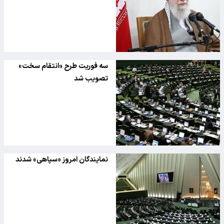
سه فوریت طرح «انتقام سخت»
تصویب شد
نمایندگان امروز «سپاهی» شدند