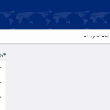
اره ما
تماس با ما
پر
ا
●
م
ت
●
آ
ا
●
س